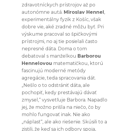
zdravotníckych prístrojov až po
autonómne autá.
Miroslav Hennel
,
experimentálny fyzik z Košíc, však
dobre vie, aké zradné môžu byť. Pri
výskume pracoval so špičkovými
prístrojmi, no aj tie posielali často
nepresné dáta. Doma o tom
debatoval s manželkou
Barborou
Hennelovou
matematičkou, ktorú
fascinujú moderné metódy
agregácie, teda spracovania dát.
„Nešlo o to odstrániť dáta, ale
pochopiť, kedy prestávajú dávať
zmysel,“ vysvetľuje Barbora. Napadlo
jej, že možno prišla na niečo, čo by
mohlo fungovať inak. Nie ako
„náplasť“, ale ako riešenie. Skúsili to a
zistili, že keď sa ich odbory spoja,