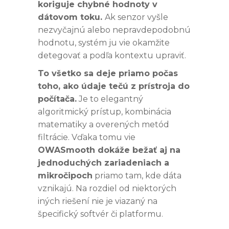
koriguje chybné hodnoty v
dátovom toku.
Ak senzor vyšle
nezvyčajnú alebo nepravdepodobnú
hodnotu, systém ju vie okamžite
detegovať a podľa kontextu upraviť.
To všetko sa deje priamo počas
toho, ako údaje tečú z prístroja do
počítača.
Je to elegantný
algoritmický prístup, kombinácia
matematiky a overených metód
filtrácie. Vďaka tomu vie
OWASmooth dokáže bežať aj na
jednoduchých zariadeniach a
mikročipoch
priamo tam, kde dáta
vznikajú. Na rozdiel od niektorých
iných riešení nie je viazaný na
špecifický softvér či platformu.