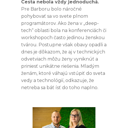
Cesta nebola vždy jednoduchá.
Pre Barboru bolo náročné
pohybovať sa vo svete plnom
programátorov. Ako žena v „deep-
tech“ oblasti bola na konferenciách či
workshopoch často jedinou ženskou
tvárou. Postupne však obavy opadli a
dnes je dôkazom, že aj v technických
odvetviach môžu ženy vyniknúť a
priniesť unikátne riešenia. Mladým
ženám, ktoré váhajú vstúpiť do sveta
vedy a technológií, odkazuje, že
netreba sa báť ísť do toho naplno.