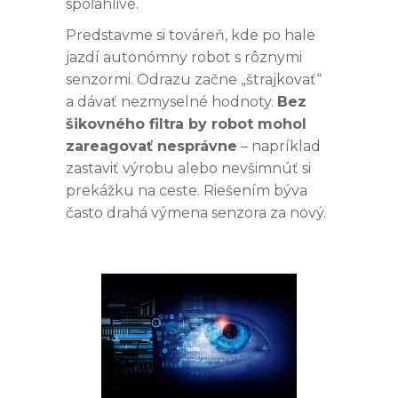
spoľahlivé.
Predstavme si továreň, kde po hale
jazdí autonómny robot s rôznymi
senzormi. Odrazu začne „štrajkovať“
a dávať nezmyselné hodnoty.
Bez
šikovného filtra by robot mohol
zareagovať nesprávne
– napríklad
zastaviť výrobu alebo nevšimnúť si
prekážku na ceste. Riešením býva
často drahá výmena senzora za nový.