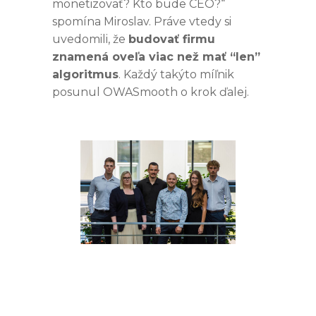
monetizovať? Kto bude CEO?“
spomína Miroslav. Práve vtedy si
uvedomili, že
budovať firmu
znamená oveľa viac než mať “len”
algoritmus
. Každý takýto míľnik
posunul OWASmooth o krok ďalej.