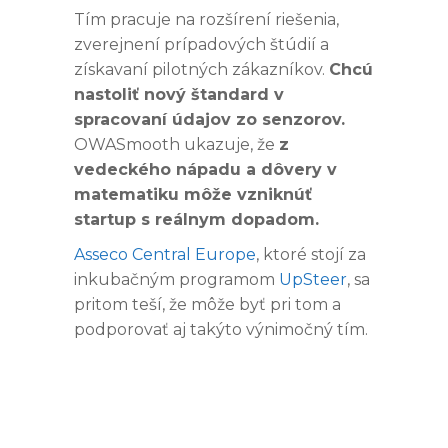
Tím pracuje na rozšírení riešenia,
zverejnení prípadových štúdií a
získavaní pilotných zákazníkov.
Chcú
nastoliť nový štandard v
spracovaní údajov zo senzorov.
OWASmooth ukazuje, že
z
vedeckého nápadu a dôvery v
matematiku môže vzniknúť
startup s reálnym dopadom.
Asseco Central Europe
, ktoré stojí za
inkubačným programom
UpSteer
, sa
pritom teší, že môže byť pri tom a
podporovať aj takýto výnimočný tím.