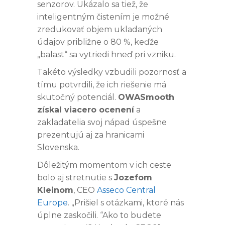
senzorov. Ukázalo sa tiež, že
inteligentným čistením je možné
zredukovať objem ukladaných
údajov približne o 80 %, keďže
„balast“ sa vytriedi hneď pri vzniku.
Takéto výsledky vzbudili pozornosť a
tímu potvrdili, že ich riešenie má
skutočný potenciál.
OWASmooth
získal viacero ocenení
a
zakladatelia svoj nápad úspešne
prezentujú aj za hranicami
Slovenska.
Dôležitým momentom v ich ceste
bolo aj stretnutie s
Jozefom
Kleinom
, CEO
Asseco Central
Europe
. „Prišiel s otázkami, ktoré nás
úplne zaskočili. “Ako to budete