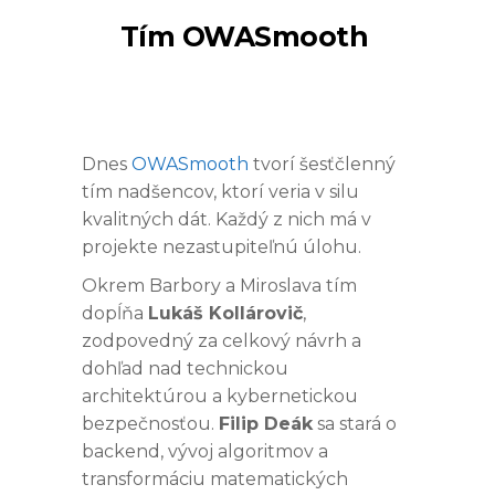
Tím OWASmooth
Dnes
OWASmooth
tvorí šesťčlenný
tím nadšencov, ktorí veria v silu
kvalitných dát. Každý z nich má v
projekte nezastupiteľnú úlohu.
Okrem Barbory a Miroslava tím
dopĺňa
Lukáš Kollárovič
,
zodpovedný za celkový návrh a
dohľad nad technickou
architektúrou a kybernetickou
bezpečnosťou.
Filip Deák
sa stará o
backend, vývoj algoritmov a
transformáciu matematických