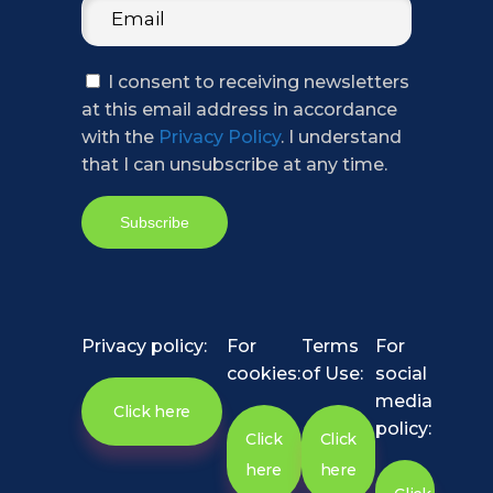
I consent to receiving newsletters
at this email address in accordance
with the
Privacy Policy
. I understand
that I can unsubscribe at any time.
Privacy policy:
For
Terms
For
cookies:
of Use:
social
media
Click here
policy:
Click
Click
here
here