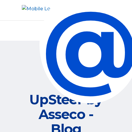
UpSteer by
Asseco -
Blog