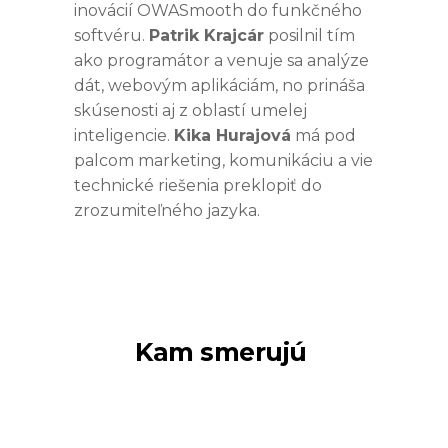
inovácií OWASmooth do funkčného
softvéru.
Patrik Krajcár
posilnil tím
ako programátor a venuje sa analýze
dát, webovým aplikáciám, no prináša
skúsenosti aj z oblastí umelej
inteligencie.
Kika Hurajová
má pod
palcom marketing, komunikáciu a vie
technické riešenia preklopiť do
zrozumiteľného jazyka.
Kam smerujú