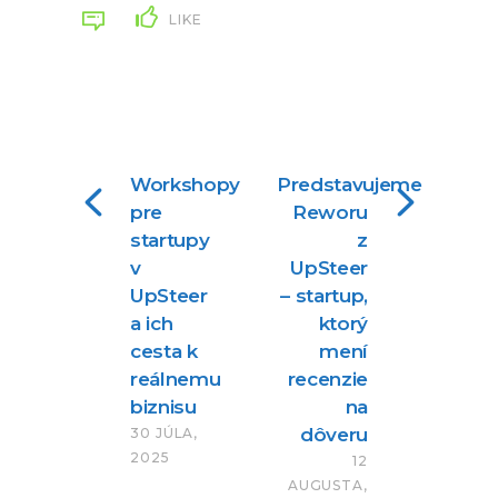
LIKE
Workshopy
Predstavujeme
pre
Reworu
startupy
z
v
UpSteer
UpSteer
– startup,
a ich
ktorý
cesta k
mení
reálnemu
recenzie
biznisu
na
dôveru
30 JÚLA,
2025
12
AUGUSTA,