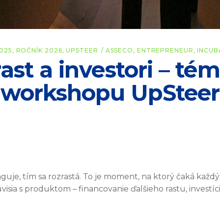
025
,
ROČNÍK 2026
,
UPSTEER
ASSECO
,
ENTREPRENEUR
,
INCU
rast a investori – t
workshopu UpSteer
guje, tím sa rozrastá. To je moment, na ktorý čaká každý
visia s produktom – financovanie ďalšieho rastu, investíc