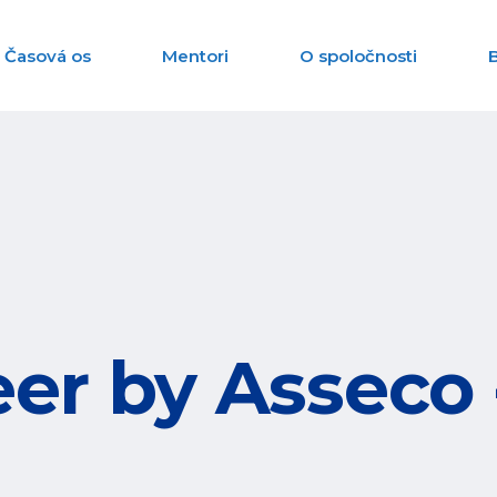
Časová os
Mentori
O spoločnosti
er by Asseco 