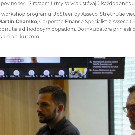
upov nerieši. S rastom firmy sa však stávajú každodenno
 workshop programu UpSteer by Asseco. Stretnutie vied
Martin Chamko
, Corporate Finance Specialist z Asseco C
ozhodnutia s dlhodobým dopadom. Do inkubátora priniesli 
kom ani kurzom.