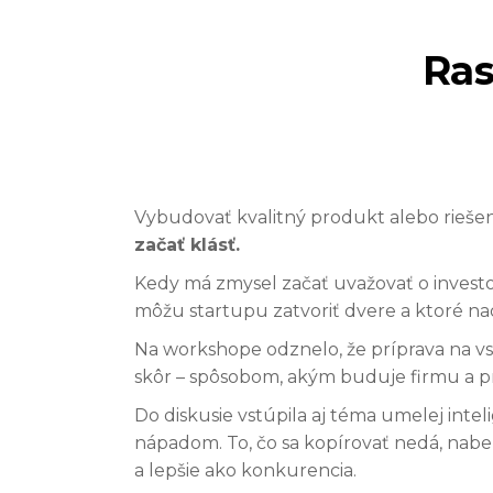
Ras
Vybudovať kvalitný produkt alebo riešeni
začať klásť.
Kedy má zmysel začať uvažovať o investo
môžu startupu zatvoriť dvere a ktoré n
Na workshope odznelo, že príprava na vst
skôr – spôsobom, akým buduje firmu a pri
Do diskusie vstúpila aj téma umelej intel
nápadom. To, čo sa kopírovať nedá, nabe
a lepšie ako konkurencia.