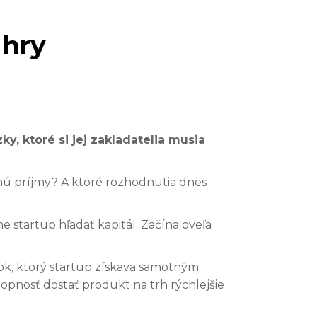
 hry
ky, ktoré si jej zakladatelia musia
hnú príjmy? A ktoré rozhodnutia dnes
e startup hľadať kapitál. Začína oveľa
skok, ktorý startup získava samotným
opnosť dostať produkt na trh rýchlejšie