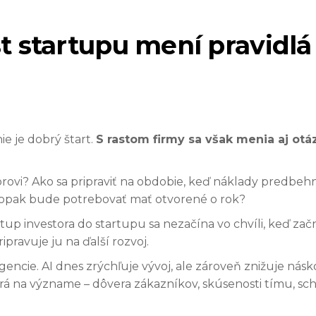
t startupu mení pravidlá
e je dobrý štart.
S rastom firmy sa však menia aj otáz
rovi? Ako sa pripraviť na obdobie, keď náklady predbe
aopak bude potrebovať mať otvorené o rok?
up investora do startupu sa nezačína vo chvíli, keď začn
pravuje ju na ďalší rozvoj.
igencie. AI dnes zrýchľuje vývoj, ale zároveň znižuje ná
rá na význame – dôvera zákazníkov, skúsenosti tímu, sch