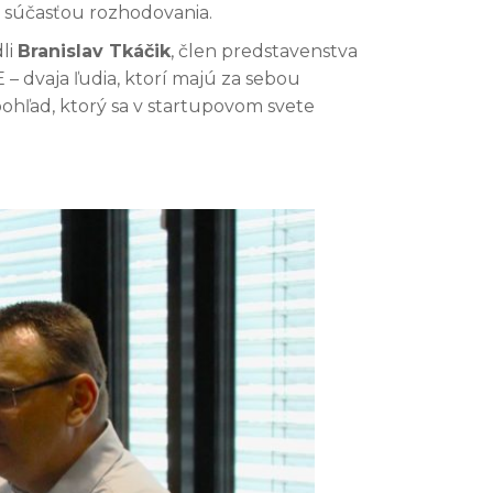
u súčasťou rozhodovania.
li
Branislav Tkáčik
, člen predstavenstva
E – dvaja ľudia, ktorí majú za sebou
pohľad, ktorý sa v startupovom svete