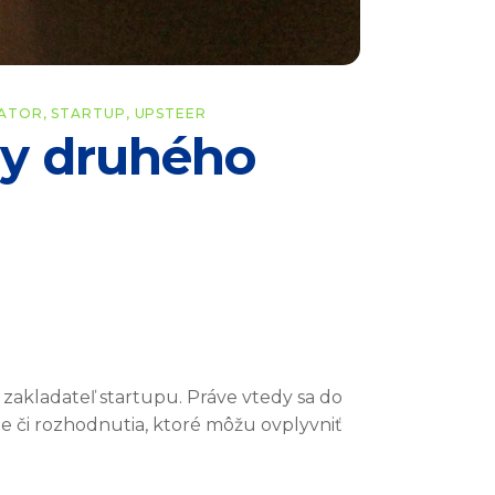
BATOR
,
STARTUP
,
UPSTEER
émy druhého
 zakladateľ startupu. Práve vtedy sa do
ie či rozhodnutia, ktoré môžu ovplyvniť