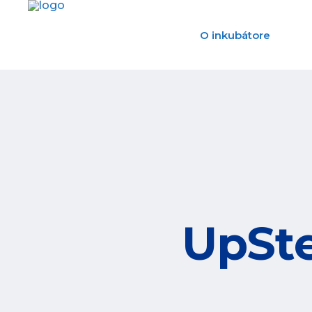
O inkubátore
UpSte