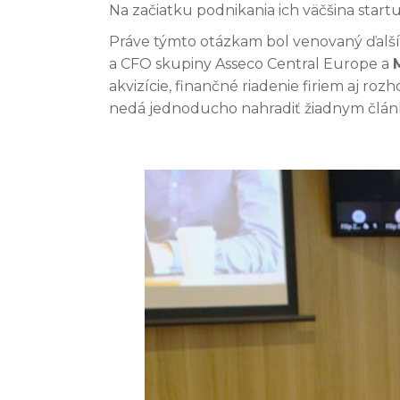
Na začiatku podnikania ich väčšina start
Práve týmto otázkam bol venovaný ďalší
a CFO skupiny Asseco Central Europe a
akvizície, finančné riadenie firiem aj r
nedá jednoducho nahradiť žiadnym člán