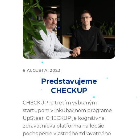
8 AUGUSTA, 2023
Predstavujeme
CHECKUP
CHECKUP je tretím vybraným
startupom v inkubačnom programe
UpSteer. CHECKUP je kognitívna
zdravotnícka platforma na lepšie
pochopenie vlastného zdravotného