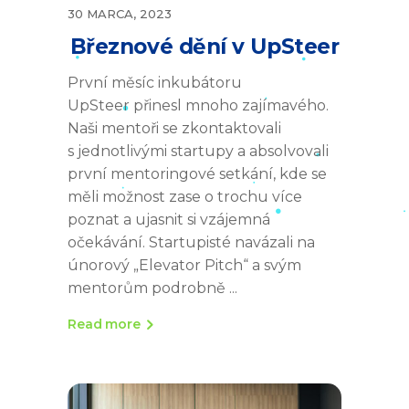
30 MARCA, 2023
Březnové dění v UpSteer
První měsíc inkubátoru
UpSteer přinesl mnoho zajímavého.
Naši mentoři se zkontaktovali
s jednotlivými startupy a absolvovali
první mentoringové setkání, kde se
měli možnost zase o trochu více
poznat a ujasnit si vzájemná
očekávání. Startupisté navázali na
únorový „Elevator Pitch“ a svým
mentorům podrobně
Read more