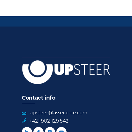
Contact info
upsteer@asseco-ce.com
+421 902 129 542