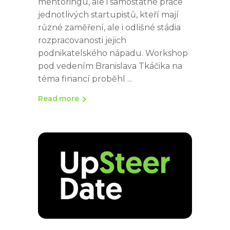
mentoringu, ale i samostatné práce
jednotlivých startupistů, kteří mají
různé zaměření, ale i odlišné stádia
rozpracovanosti jejich
podnikatelského nápadu. Workshop
pod vedením Branislava Tkáčika na
téma financí proběhl
Read more