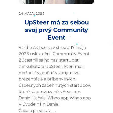
24 MÁJA, 2023
UpSteer má za sebou
svoj prvý Community
Event
V sídle Asseco sa v stredu 17. mája
2023 uskutočnil Community Event.
Zúčastnili sa ho naši startupisti
z inkubátora UpSteer, ktorí mali
možnosť vypočuť si zaujímavé
prezentácie a príbehy iných
úspešných zabehnutých startupov,
ktoré sú previazané s Assecom.
Daniel Čačala, Whoo app Whoo app
V úvode nám Daniel
Čačala predstavil