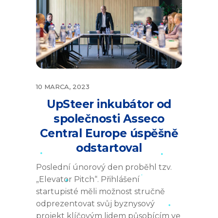
10 MARCA, 2023
UpSteer inkubátor od
společnosti Asseco
Central Europe úspěšně
odstartoval
Poslední únorový den proběhl tzv.
„Elevator Pitch“. Přihlášení
startupisté měli možnost stručně
odprezentovat svůj byznysový
projekt klíčovým lidem působícím ve