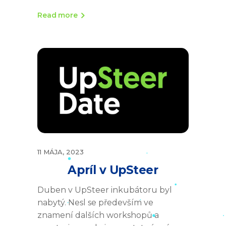
Read more
11 MÁJA, 2023
Apríl v UpSteer
Duben v UpSteer inkubátoru byl
nabytý. Nesl se především ve
znamení dalších workshopů a