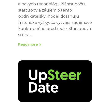
a nových technológií. Nárast počtu
startupov a záujem o tento
podnikateľský model dosahujú
historické výšky, čo vytvára zaujímavé
konkurenčné prostredie. Startupová
scéna
Read more